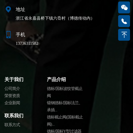
地址
浙江省永嘉县桥下镇六岙村（博德传动内）
手机
13736311582
关于我们
产品介绍
公司简介
德标/国标波纹管截止
荣誉资质
阀
企业新闻
锻钢德标/国标法兰、
承插...
联系我们
德标截止阀(国标截止
阀)...
联系方式
德标/国标Y型过滤器